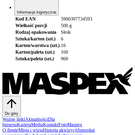
Informacje logistyczne
Kod EAN
5900397734593
Wielkość porcji
500 g
Rodzaj opakowania
Słoik
Sztuka/karton (szt.)
6
Karton/warstwa (szt.)
16
Karton/paleta (szt.)
160
Sztuka/paleta (szt.)
960
Do góry
Ważne linki
Aktualności
Dla
biznesu
Kariera
Media
Kontakt
FotoMaspex
O firmie
Misja i wizja
Historia akwizycji
Sprzedaż