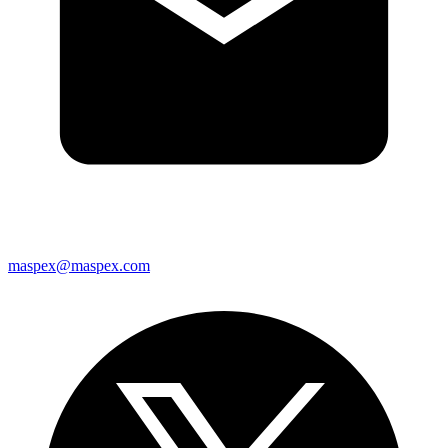
maspex@maspex.com