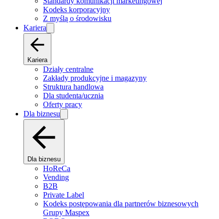
Standardy komunikacji marketingowej
Kodeks korporacyjny
Z myślą o środowisku
Kariera
Kariera
Działy centralne
Zakłady produkcyjne i magazyny
Struktura handlowa
Dla studenta/ucznia
Oferty pracy
Dla biznesu
Dla biznesu
HoReCa
Vending
B2B
Private Label
Kodeks postępowania dla partnerów biznesowych
Grupy Maspex