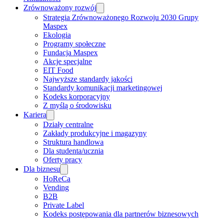
Zrównoważony rozwój
Strategia Zrównoważonego Rozwoju 2030 Grupy
Maspex
Ekologia
Programy społeczne
Fundacja Maspex
Akcje specjalne
EIT Food
Najwyższe standardy jakości
Standardy komunikacji marketingowej
Kodeks korporacyjny
Z myślą o środowisku
Kariera
Działy centralne
Zakłady produkcyjne i magazyny
Struktura handlowa
Dla studenta/ucznia
Oferty pracy
Dla biznesu
HoReCa
Vending
B2B
Private Label
Kodeks postępowania dla partnerów biznesowych