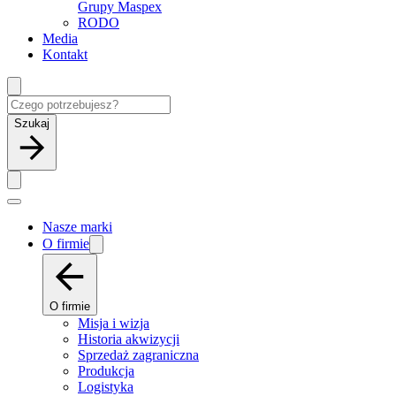
Grupy Maspex
RODO
Media
Kontakt
Szukaj
Nasze marki
O firmie
O firmie
Misja i wizja
Historia akwizycji
Sprzedaż zagraniczna
Produkcja
Logistyka