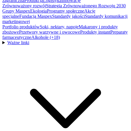
zagraniczna
Produkcja
Logistyka
Innowacje
Zrównoważony rozwój
Strategia Zrównoważonego Rozwoju 2030
Grupy Maspex
Ekologia
Programy społeczne
Akcje
specjalne
Fundacja Maspex
Standardy jakości
Standardy komunikacji
marketingowej
Portfolio produktów
Soki, nektary, napoje
Makarony i produkty
zbożowe
Przetwory warzywne i owocowe
Produkty instant
Preparaty
farmaceutyczne
Alkohole (+18)
Ważne linki