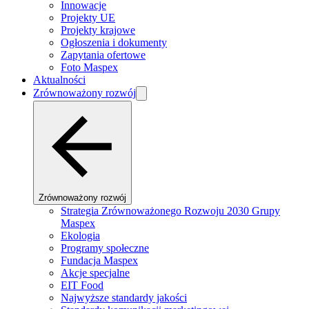
Innowacje
Projekty UE
Projekty krajowe
Ogłoszenia i dokumenty
Zapytania ofertowe
Foto Maspex
Aktualności
Zrównoważony rozwój
Zrównoważony rozwój
Strategia Zrównoważonego Rozwoju 2030 Grupy
Maspex
Ekologia
Programy społeczne
Fundacja Maspex
Akcje specjalne
EIT Food
Najwyższe standardy jakości