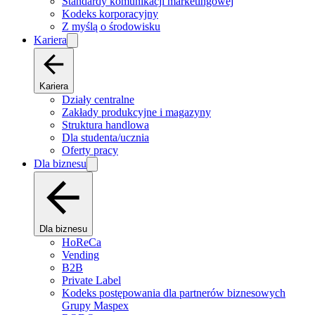
Standardy komunikacji marketingowej
Kodeks korporacyjny
Z myślą o środowisku
Kariera
Kariera
Działy centralne
Zakłady produkcyjne i magazyny
Struktura handlowa
Dla studenta/ucznia
Oferty pracy
Dla biznesu
Dla biznesu
HoReCa
Vending
B2B
Private Label
Kodeks postępowania dla partnerów biznesowych
Grupy Maspex