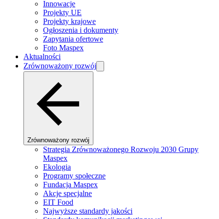
Innowacje
Projekty UE
Projekty krajowe
Ogłoszenia i dokumenty
Zapytania ofertowe
Foto Maspex
Aktualności
Zrównoważony rozwój
Zrównoważony rozwój
Strategia Zrównoważonego Rozwoju 2030 Grupy
Maspex
Ekologia
Programy społeczne
Fundacja Maspex
Akcje specjalne
EIT Food
Najwyższe standardy jakości