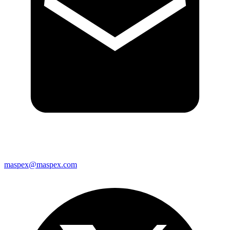
maspex@maspex.com