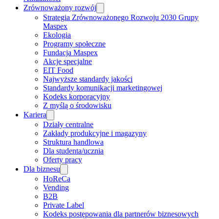
Zrównoważony rozwój
Strategia Zrównoważonego Rozwoju 2030 Grupy
Maspex
Ekologia
Programy społeczne
Fundacja Maspex
Akcje specjalne
EIT Food
Najwyższe standardy jakości
Standardy komunikacji marketingowej
Kodeks korporacyjny
Z myślą o środowisku
Kariera
Działy centralne
Zakłady produkcyjne i magazyny
Struktura handlowa
Dla studenta/ucznia
Oferty pracy
Dla biznesu
HoReCa
Vending
B2B
Private Label
Kodeks postępowania dla partnerów biznesowych