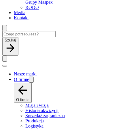
Grupy Maspex
RODO
Media
Kontakt
Szukaj
Nasze marki
O firmie
O firmie
Misja i wizja
Historia akwizycji
Sprzedaż zagraniczna
Produkcja
Logistyka