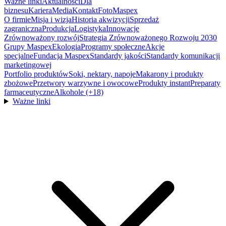
Ważne linki
Aktualności
Dla
biznesu
Kariera
Media
Kontakt
FotoMaspex
O firmie
Misja i wizja
Historia akwizycji
Sprzedaż
zagraniczna
Produkcja
Logistyka
Innowacje
Zrównoważony rozwój
Strategia Zrównoważonego Rozwoju 2030
Grupy Maspex
Ekologia
Programy społeczne
Akcje
specjalne
Fundacja Maspex
Standardy jakości
Standardy komunikacji
marketingowej
Portfolio produktów
Soki, nektary, napoje
Makarony i produkty
zbożowe
Przetwory warzywne i owocowe
Produkty instant
Preparaty
farmaceutyczne
Alkohole (+18)
Ważne linki