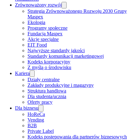
Zrównoważony rozwój
Strategia Zrównoważonego Rozwoju 2030 Grupy
Maspex
Ekologia
Programy społeczne
Fundacja Maspex
Akcje specjalne
EIT Food
Najwyższe standardy jakości
Standardy komunikacji marketingowej
Kodeks korporacyjny
Z myślą o środowisku
Kariera
Działy centralne
Zakłady produkcyjne i magazyny
Struktura handlowa
Dla studenta/ucznia
Oferty pracy
Dla biznesu
HoReCa
Vending
B2B
Private Label
Kodeks postępowania dla partnerów biznesowych