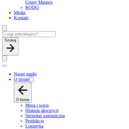
Grupy Maspex
RODO
Media
Kontakt
Szukaj
Nasze marki
O firmie
O firmie
Misja i wizja
Historia akwizycji
Sprzedaż zagraniczna
Produkcja
Logistyka