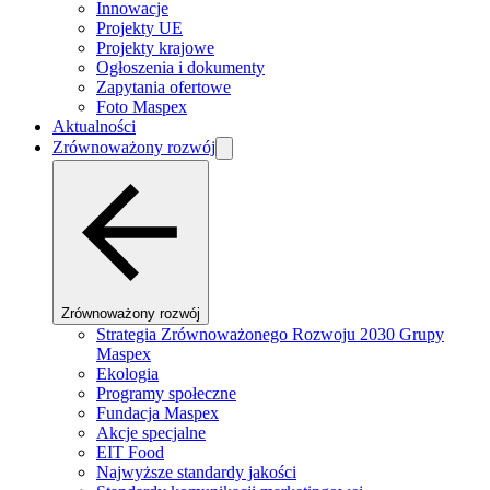
Innowacje
Projekty UE
Projekty krajowe
Ogłoszenia i dokumenty
Zapytania ofertowe
Foto Maspex
Aktualności
Zrównoważony rozwój
Zrównoważony rozwój
Strategia Zrównoważonego Rozwoju 2030 Grupy
Maspex
Ekologia
Programy społeczne
Fundacja Maspex
Akcje specjalne
EIT Food
Najwyższe standardy jakości