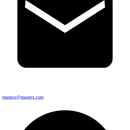
maspex@maspex.com