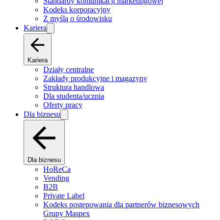
Standardy komunikacji marketingowej
Kodeks korporacyjny
Z myślą o środowisku
Kariera
Kariera
Działy centralne
Zakłady produkcyjne i magazyny
Struktura handlowa
Dla studenta/ucznia
Oferty pracy
Dla biznesu
Dla biznesu
HoReCa
Vending
B2B
Private Label
Kodeks postępowania dla partnerów biznesowych
Grupy Maspex