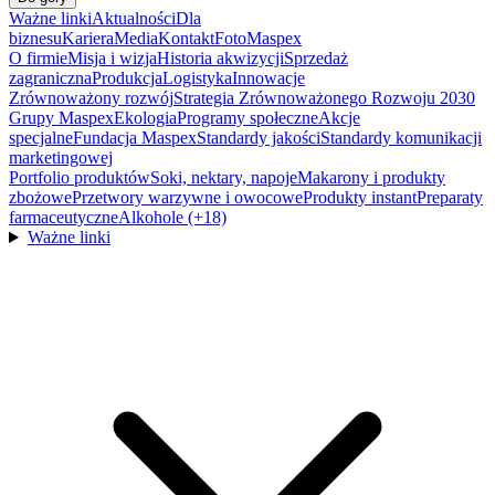
Ważne linki
Aktualności
Dla
biznesu
Kariera
Media
Kontakt
FotoMaspex
O firmie
Misja i wizja
Historia akwizycji
Sprzedaż
zagraniczna
Produkcja
Logistyka
Innowacje
Zrównoważony rozwój
Strategia Zrównoważonego Rozwoju 2030
Grupy Maspex
Ekologia
Programy społeczne
Akcje
specjalne
Fundacja Maspex
Standardy jakości
Standardy komunikacji
marketingowej
Portfolio produktów
Soki, nektary, napoje
Makarony i produkty
zbożowe
Przetwory warzywne i owocowe
Produkty instant
Preparaty
farmaceutyczne
Alkohole (+18)
Ważne linki