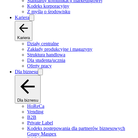
Standardy komunikacji marketingowej
Kodeks korporacyjny
Z myślą o środowisku
Kariera
Kariera
Działy centralne
Zakłady produkcyjne i magazyny
Struktura handlowa
Dla studenta/ucznia
Oferty pracy
Dla biznesu
Dla biznesu
HoReCa
Vending
B2B
Private Label
Kodeks postępowania dla partnerów biznesowych
Grupy Maspex