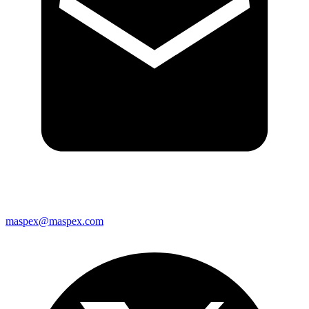
maspex@maspex.com