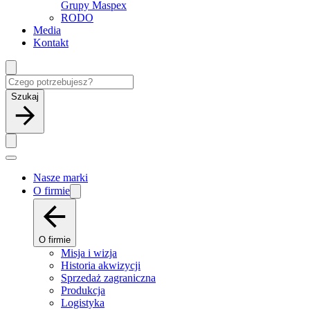
Grupy Maspex
RODO
Media
Kontakt
Szukaj
Nasze marki
O firmie
O firmie
Misja i wizja
Historia akwizycji
Sprzedaż zagraniczna
Produkcja
Logistyka