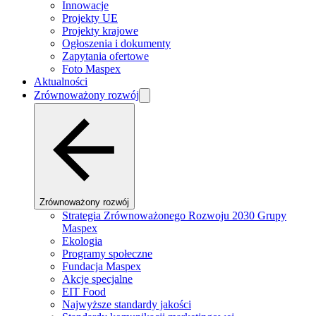
Innowacje
Projekty UE
Projekty krajowe
Ogłoszenia i dokumenty
Zapytania ofertowe
Foto Maspex
Aktualności
Zrównoważony rozwój
Zrównoważony rozwój
Strategia Zrównoważonego Rozwoju 2030 Grupy
Maspex
Ekologia
Programy społeczne
Fundacja Maspex
Akcje specjalne
EIT Food
Najwyższe standardy jakości