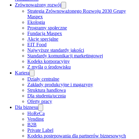
Zrównoważony rozwój
Strategia Zrównoważonego Rozwoju 2030 Grupy
Maspex
Ekologia
Programy społeczne
Fundacja Maspex
Akcje specjalne
EIT Food
Najwyższe standardy jakości
Standardy komunikacji marketingowej
Kodeks korporacyjny
Z myślą o środowisku
Kariera
Działy centralne
Zakłady produkcyjne i magazyny
Struktura handlowa
Dla studenta/ucznia
Oferty pracy
Dla biznesu
HoReCa
Vending
B2B
Private Label
Kodeks postępowania dla partnerów biznesowych