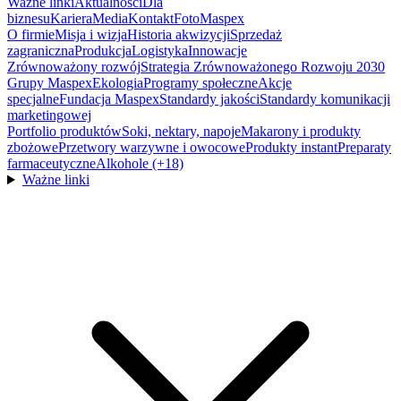
Ważne linki
Aktualności
Dla
biznesu
Kariera
Media
Kontakt
FotoMaspex
O firmie
Misja i wizja
Historia akwizycji
Sprzedaż
zagraniczna
Produkcja
Logistyka
Innowacje
Zrównoważony rozwój
Strategia Zrównoważonego Rozwoju 2030
Grupy Maspex
Ekologia
Programy społeczne
Akcje
specjalne
Fundacja Maspex
Standardy jakości
Standardy komunikacji
marketingowej
Portfolio produktów
Soki, nektary, napoje
Makarony i produkty
zbożowe
Przetwory warzywne i owocowe
Produkty instant
Preparaty
farmaceutyczne
Alkohole (+18)
Ważne linki