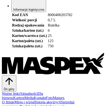
Informacje logistyczne
Kod EAN
8000400203782
Wielkość porcji
0,7 L
Rodzaj opakowania
Butelka
Sztuka/karton (szt.)
6
Karton/warstwa (szt.)
25
Karton/paleta (szt.)
125
Sztuka/paleta (szt.)
750
Do góry
Ważne linki
Aktualności
Dla
biznesu
Kariera
Media
Kontakt
FotoMaspex
O firmie
Misja i wizja
Historia akwizycji
Sprzedaż