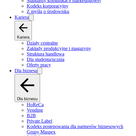
Standardy komunikacji marketingowej
Kodeks korporacyjny
Z myślą o środowisku
Kariera
Kariera
Działy centralne
Zakłady produkcyjne i magazyny
Struktura handlowa
Dla studenta/ucznia
Oferty pracy
Dla biznesu
Dla biznesu
HoReCa
Vending
B2B
Private Label
Kodeks postępowania dla partnerów biznesowych
Grupy Maspex