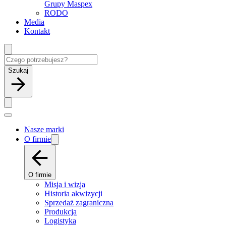
Grupy Maspex
RODO
Media
Kontakt
Szukaj
Nasze marki
O firmie
O firmie
Misja i wizja
Historia akwizycji
Sprzedaż zagraniczna
Produkcja
Logistyka