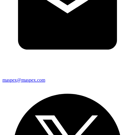
maspex@maspex.com