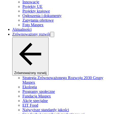
Innowacje
Projekty UE
Projekty krajowe
Ogłoszenia i dokumenty
Zapytania ofertowe
Foto Maspex
Aktualności
Zrównoważony rozwój
Zrównoważony rozwój
Strategia Zrównoważonego Rozwoju 2030 Grupy
Maspex
Ekologia
Programy społeczne
Fundacja Maspex
Akcje specjalne
EIT Food
Najwyższe standardy jakości