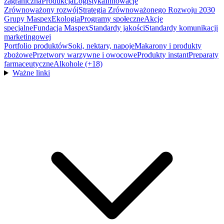
zagraniczna
Produkcja
Logistyka
Innowacje
Zrównoważony rozwój
Strategia Zrównoważonego Rozwoju 2030
Grupy Maspex
Ekologia
Programy społeczne
Akcje
specjalne
Fundacja Maspex
Standardy jakości
Standardy komunikacji
marketingowej
Portfolio produktów
Soki, nektary, napoje
Makarony i produkty
zbożowe
Przetwory warzywne i owocowe
Produkty instant
Preparaty
farmaceutyczne
Alkohole (+18)
Ważne linki