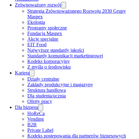
Zrównoważony rozwój
Strategia Zrównoważonego Rozwoju 2030 Grupy
Maspex
Ekologia
Programy społeczne
Fundacja Maspex
Akcje specjalne
EIT Food
Najwyższe standardy jakości
Standardy komunikacji marketingowej
Kodeks korporacyjny
Z myślą o środowisku
Kariera
Działy centralne
Zakłady produkcyjne i magazyny
Struktura handlowa
Dla studenta/ucznia
Oferty pracy
Dla biznesu
HoReCa
Vending
B2B
Private Label
Kodeks postępowania dla partnerów biznesowych