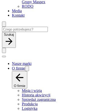
Grupy Maspex
RODO
Media
Kontakt
Szukaj
Nasze marki
O firmie
O firmie
Misja i wizja
Historia akwizycji
Sprzedaż zagraniczna
Produkcja
Logistyka