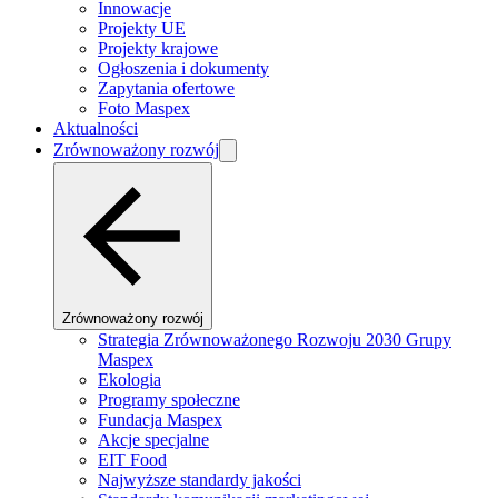
Innowacje
Projekty UE
Projekty krajowe
Ogłoszenia i dokumenty
Zapytania ofertowe
Foto Maspex
Aktualności
Zrównoważony rozwój
Zrównoważony rozwój
Strategia Zrównoważonego Rozwoju 2030 Grupy
Maspex
Ekologia
Programy społeczne
Fundacja Maspex
Akcje specjalne
EIT Food
Najwyższe standardy jakości