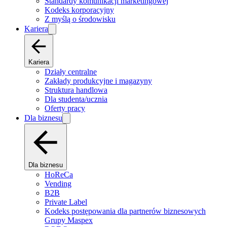
Standardy komunikacji marketingowej
Kodeks korporacyjny
Z myślą o środowisku
Kariera
Kariera
Działy centralne
Zakłady produkcyjne i magazyny
Struktura handlowa
Dla studenta/ucznia
Oferty pracy
Dla biznesu
Dla biznesu
HoReCa
Vending
B2B
Private Label
Kodeks postępowania dla partnerów biznesowych
Grupy Maspex