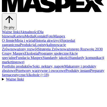
Do góry
Ważne linki
Aktualności
Dla
biznesu
Kariera
Media
Kontakt
FotoMaspex
O firmie
Misja i wizja
Historia akwizycji
Sprzedaż
zagraniczna
Produkcja
Logistyka
Innowacje
Zrównoważony rozwój
Strategia Zrównoważonego Rozwoju 2030
Grupy Maspex
Ekologia
Programy społeczne
Akcje
specjalne
Fundacja Maspex
Standardy jakości
Standardy komunikacji
marketingowej
Portfolio produktów
Soki, nektary, napoje
Makarony i produkty
zbożowe
Przetwory warzywne i owocowe
Produkty instant
Preparaty
farmaceutyczne
Alkohole (+18)
Ważne linki