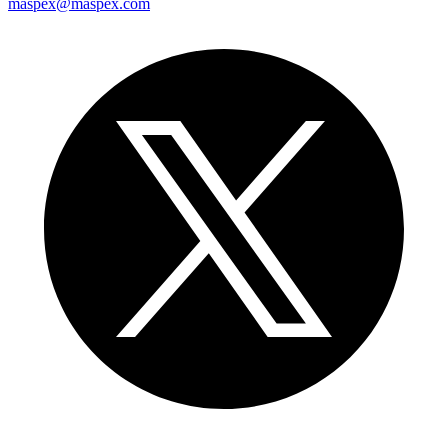
maspex@maspex.com