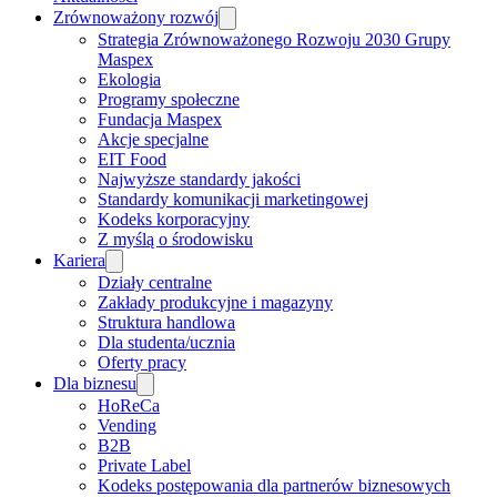
Zrównoważony rozwój
Strategia Zrównoważonego Rozwoju 2030 Grupy
Maspex
Ekologia
Programy społeczne
Fundacja Maspex
Akcje specjalne
EIT Food
Najwyższe standardy jakości
Standardy komunikacji marketingowej
Kodeks korporacyjny
Z myślą o środowisku
Kariera
Działy centralne
Zakłady produkcyjne i magazyny
Struktura handlowa
Dla studenta/ucznia
Oferty pracy
Dla biznesu
HoReCa
Vending
B2B
Private Label
Kodeks postępowania dla partnerów biznesowych