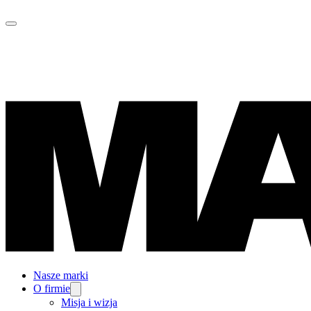
Nasze marki
O firmie
Misja i wizja