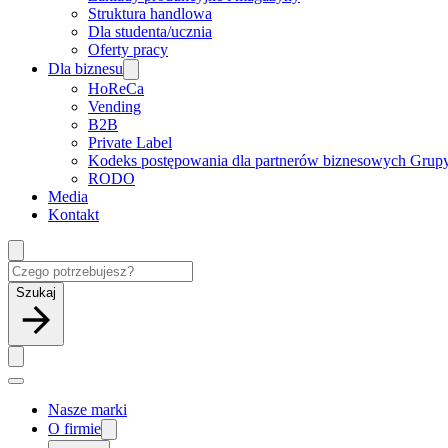
Struktura handlowa
Dla studenta/ucznia
Oferty pracy
Dla biznesu
HoReCa
Vending
B2B
Private Label
Kodeks postępowania dla partnerów biznesowych Grup
RODO
Media
Kontakt
Szukaj
Nasze marki
O firmie