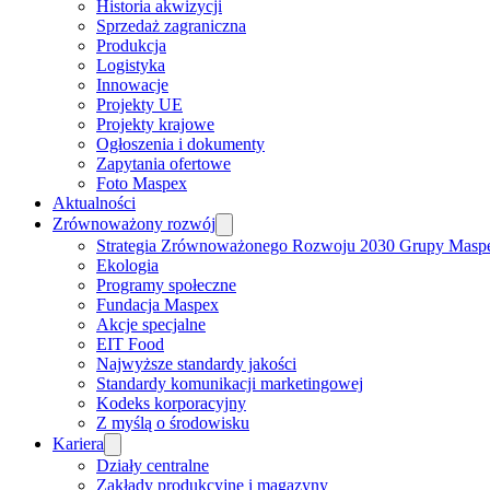
Historia akwizycji
Sprzedaż zagraniczna
Produkcja
Logistyka
Innowacje
Projekty UE
Projekty krajowe
Ogłoszenia i dokumenty
Zapytania ofertowe
Foto Maspex
Aktualności
Zrównoważony rozwój
Strategia Zrównoważonego Rozwoju 2030 Grupy Masp
Ekologia
Programy społeczne
Fundacja Maspex
Akcje specjalne
EIT Food
Najwyższe standardy jakości
Standardy komunikacji marketingowej
Kodeks korporacyjny
Z myślą o środowisku
Kariera
Działy centralne
Zakłady produkcyjne i magazyny