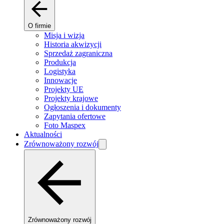
O firmie
Misja i wizja
Historia akwizycji
Sprzedaż zagraniczna
Produkcja
Logistyka
Innowacje
Projekty UE
Projekty krajowe
Ogłoszenia i dokumenty
Zapytania ofertowe
Foto Maspex
Aktualności
Zrównoważony rozwój
Zrównoważony rozwój