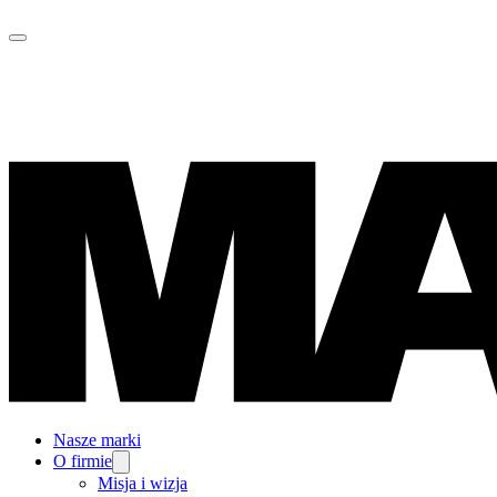
Nasze marki
O firmie
Misja i wizja