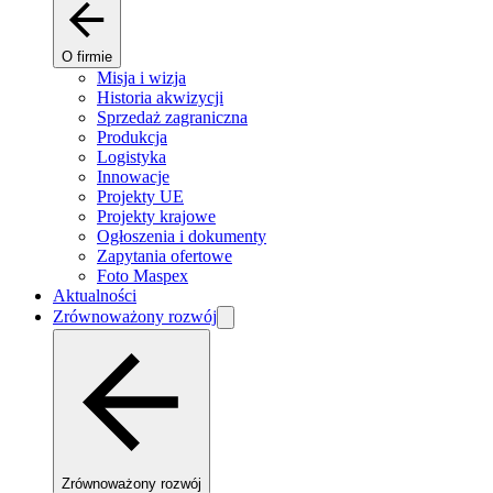
O firmie
Misja i wizja
Historia akwizycji
Sprzedaż zagraniczna
Produkcja
Logistyka
Innowacje
Projekty UE
Projekty krajowe
Ogłoszenia i dokumenty
Zapytania ofertowe
Foto Maspex
Aktualności
Zrównoważony rozwój
Zrównoważony rozwój