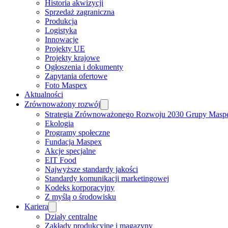
Historia akwizycji
Sprzedaż zagraniczna
Produkcja
Logistyka
Innowacje
Projekty UE
Projekty krajowe
Ogłoszenia i dokumenty
Zapytania ofertowe
Foto Maspex
Aktualności
Zrównoważony rozwój
Strategia Zrównoważonego Rozwoju 2030 Grupy Masp
Ekologia
Programy społeczne
Fundacja Maspex
Akcje specjalne
EIT Food
Najwyższe standardy jakości
Standardy komunikacji marketingowej
Kodeks korporacyjny
Z myślą o środowisku
Kariera
Działy centralne
Zakłady produkcyjne i magazyny