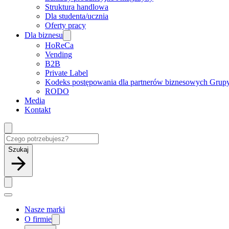
Struktura handlowa
Dla studenta/ucznia
Oferty pracy
Dla biznesu
HoReCa
Vending
B2B
Private Label
Kodeks postępowania dla partnerów biznesowych Grup
RODO
Media
Kontakt
Szukaj
Nasze marki
O firmie