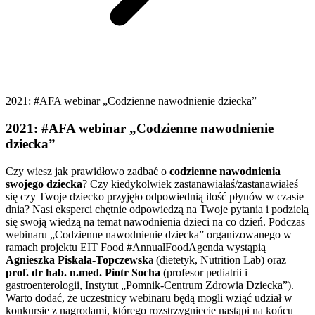
2021: #AFA webinar „Codzienne nawodnienie dziecka”
2021: #AFA webinar „Codzienne nawodnienie
dziecka”
Czy wiesz jak prawidłowo zadbać o
codzienne nawodnienia
swojego dziecka
? Czy kiedykolwiek zastanawiałaś/zastanawiałeś
się czy Twoje dziecko przyjęło odpowiednią ilość płynów w czasie
dnia? Nasi eksperci chętnie odpowiedzą na Twoje pytania i podzielą
się swoją wiedzą na temat nawodnienia dzieci na co dzień. Podczas
webinaru „Codzienne nawodnienie dziecka” organizowanego w
ramach projektu EIT Food #AnnualFoodAgenda wystąpią
Agnieszka Piskała-Topczewsk
a (dietetyk, Nutrition Lab) oraz
prof. dr hab. n.med. Piotr Socha
(profesor pediatrii i
gastroenterologii, Instytut „Pomnik-Centrum Zdrowia Dziecka”).
Warto dodać, że uczestnicy webinaru będą mogli wziąć udział w
konkursie z nagrodami, którego rozstrzygniecie nastąpi na końcu