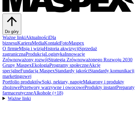
Do góry
Ważne linki
Aktualności
Dla
biznesu
Kariera
Media
Kontakt
FotoMaspex
O firmie
Misja i wizja
Historia akwizycji
Sprzedaż
zagraniczna
Produkcja
Logistyka
Innowacje
Zrównoważony rozwój
Strategia Zrównoważonego Rozwoju 2030
Grupy Maspex
Ekologia
Programy społeczne
Akcje
specjalne
Fundacja Maspex
Standardy jakości
Standardy komunikacji
marketingowej
Portfolio produktów
Soki, nektary, napoje
Makarony i produkty
zbożowe
Przetwory warzywne i owocowe
Produkty instant
Preparaty
farmaceutyczne
Alkohole (+18)
Ważne linki