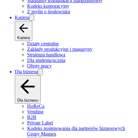
Standardy komunikacji marketingowej
Kodeks korporacyjny
Z myślą o środowisku
Kariera
Kariera
Działy centralne
Zakłady produkcyjne i magazyny
Struktura handlowa
Dla studenta/ucznia
Oferty pracy
Dla biznesu
Dla biznesu
HoReCa
Vending
B2B
Private Label
Kodeks postępowania dla partnerów biznesowych
Grupy Maspex