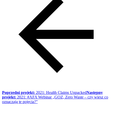
Poprzedni projekt:
2021: Health Claims Unpacked
Następny
projekt:
2021: #AFA Webinar „GOZ, Zero Waste – czy wiesz co
oznaczają te pojęcia?”