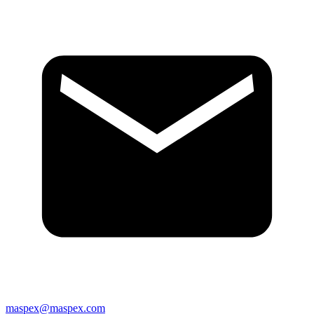
maspex@maspex.com