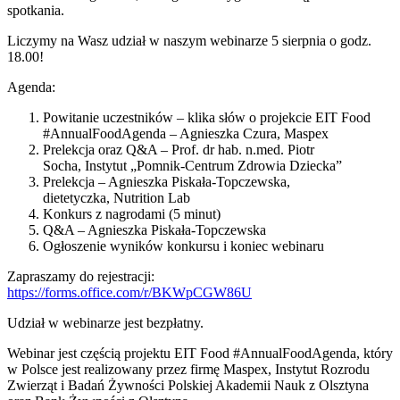
spotkania.
Liczymy na Wasz udział w naszym webinarze 5 sierpnia o godz.
18.00!
Agenda:
Powitanie uczestników – klika słów o projekcie EIT Food
#AnnualFoodAgenda – Agnieszka Czura, Maspex
Prelekcja oraz Q&A – Prof. dr hab. n.med. Piotr
Socha, Instytut „Pomnik-Centrum Zdrowia Dziecka”
Prelekcja – Agnieszka Piskała-Topczewska,
dietetyczka, Nutrition Lab
Konkurs z nagrodami (5 minut)
Q&A – Agnieszka Piskała-Topczewska
Ogłoszenie wyników konkursu i koniec webinaru
Zapraszamy do rejestracji:
https://forms.office.com/r/BKWpCGW86U
Udział w webinarze jest bezpłatny.
Webinar jest częścią projektu EIT Food #AnnualFoodAgenda, który
w Polsce jest realizowany przez firmę Maspex, Instytut Rozrodu
Zwierząt i Badań Żywności Polskiej Akademii Nauk z Olsztyna