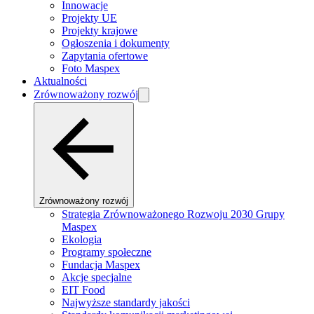
Innowacje
Projekty UE
Projekty krajowe
Ogłoszenia i dokumenty
Zapytania ofertowe
Foto Maspex
Aktualności
Zrównoważony rozwój
Zrównoważony rozwój
Strategia Zrównoważonego Rozwoju 2030 Grupy
Maspex
Ekologia
Programy społeczne
Fundacja Maspex
Akcje specjalne
EIT Food
Najwyższe standardy jakości