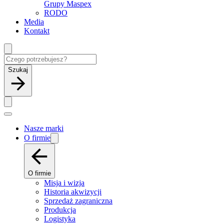
Grupy Maspex
RODO
Media
Kontakt
Szukaj
Nasze marki
O firmie
O firmie
Misja i wizja
Historia akwizycji
Sprzedaż zagraniczna
Produkcja
Logistyka