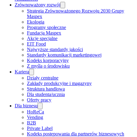
Zrównoważony rozwój
Strategia Zrównoważonego Rozwoju 2030 Grupy
Maspex
Ekologia
Programy społeczne
Fundacja Maspex
Akcje specjalne
EIT Food
Najwyższe standardy jakości
Standardy komunikacji marketingowej
Kodeks korporacyjny
Z myślą o środowisku
Kariera
Działy centralne
Zakłady produkcyjne i magazyny
Struktura handlowa
Dla studenta/ucznia
Oferty pracy
Dla biznesu
HoReCa
Vending
B2B
Private Label
Kodeks postępowania dla partnerów biznesowych