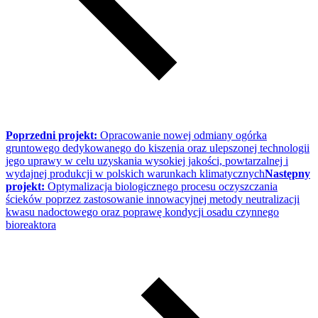
Poprzedni projekt:
Opracowanie nowej odmiany ogórka
gruntowego dedykowanego do kiszenia oraz ulepszonej technologii
jego uprawy w celu uzyskania wysokiej jakości, powtarzalnej i
wydajnej produkcji w polskich warunkach klimatycznych
Następny
projekt:
Optymalizacja biologicznego procesu oczyszczania
ścieków poprzez zastosowanie innowacyjnej metody neutralizacji
kwasu nadoctowego oraz poprawę kondycji osadu czynnego
bioreaktora