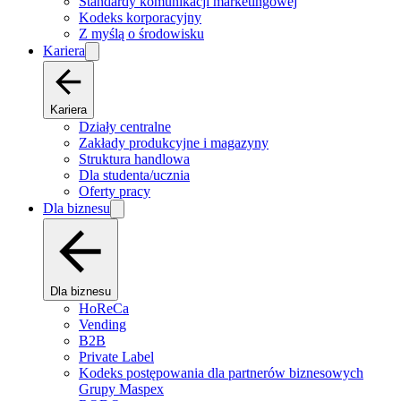
Standardy komunikacji marketingowej
Kodeks korporacyjny
Z myślą o środowisku
Kariera
Kariera
Działy centralne
Zakłady produkcyjne i magazyny
Struktura handlowa
Dla studenta/ucznia
Oferty pracy
Dla biznesu
Dla biznesu
HoReCa
Vending
B2B
Private Label
Kodeks postępowania dla partnerów biznesowych
Grupy Maspex