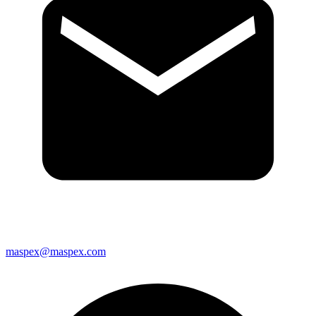
maspex@maspex.com