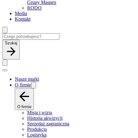
Grupy Maspex
RODO
Media
Kontakt
Szukaj
Nasze marki
O firmie
O firmie
Misja i wizja
Historia akwizycji
Sprzedaż zagraniczna
Produkcja
Logistyka