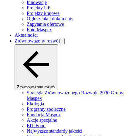
Innowacje
Projekty UE
Projekty krajowe
Ogłoszenia i dokumenty
Zapytania ofertowe
Foto Maspex
Aktualności
Zrównoważony rozwój
Zrównoważony rozwój
Strategia Zrównoważonego Rozwoju 2030 Grupy
Maspex
Ekologia
Programy społeczne
Fundacja Maspex
Akcje specjalne
EIT Food
Najwyższe standardy jakości