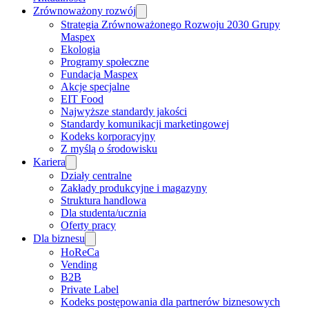
Zrównoważony rozwój
Strategia Zrównoważonego Rozwoju 2030 Grupy
Maspex
Ekologia
Programy społeczne
Fundacja Maspex
Akcje specjalne
EIT Food
Najwyższe standardy jakości
Standardy komunikacji marketingowej
Kodeks korporacyjny
Z myślą o środowisku
Kariera
Działy centralne
Zakłady produkcyjne i magazyny
Struktura handlowa
Dla studenta/ucznia
Oferty pracy
Dla biznesu
HoReCa
Vending
B2B
Private Label
Kodeks postępowania dla partnerów biznesowych