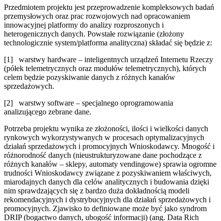
Przedmiotem projektu jest przeprowadzenie kompleksowych badań
przemysłowych oraz prac rozwojowych nad opracowaniem
innowacyjnej platformy do analizy rozproszonych i
heterogenicznych danych. Powstałe rozwiązanie (złożony
technologicznie system/platforma analityczna) składać się będzie z:
[1] warstwy hardware – inteligentnych urządzeń Internetu Rzeczy
(półek telemetrycznych oraz modułów telemetrycznych), których
celem będzie pozyskiwanie danych z różnych kanałów
sprzedażowych.
[2] warstwy software – specjalnego oprogramowania
analizującego zebrane dane.
Potrzeba projektu wynika ze złożoności, ilości i wielkości danych
rynkowych wykorzystywanych w procesach optymalizacyjnych
działań sprzedażowych i promocyjnych Wnioskodawcy. Mnogość i
różnorodność danych (nieustrukturyzowane dane pochodzące z
różnych kanałów – sklepy, automaty vendingowe) sprawia ogromne
trudności Wnioskodawcy związane z pozyskiwaniem właściwych,
miarodajnych danych dla celów analitycznych i budowania dzięki
nim sprawdzających się z bardzo duża dokładnością modeli
rekomendacyjnych i dystrybucyjnych dla działań sprzedażowych i
promocyjnych. Zjawisko to definiowane może być jako syndrom
DRIP (bogactwo danych, ubogość informacji) (ang. Data Rich