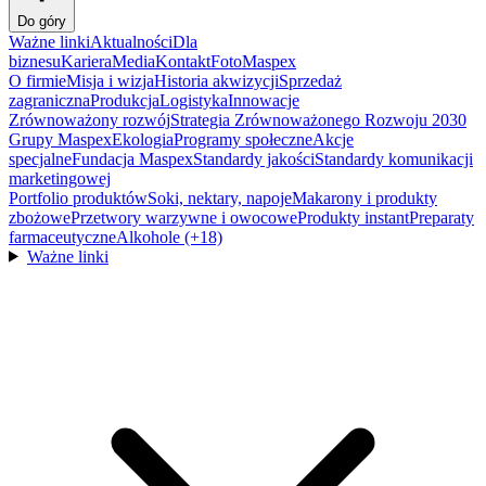
Do góry
Ważne linki
Aktualności
Dla
biznesu
Kariera
Media
Kontakt
FotoMaspex
O firmie
Misja i wizja
Historia akwizycji
Sprzedaż
zagraniczna
Produkcja
Logistyka
Innowacje
Zrównoważony rozwój
Strategia Zrównoważonego Rozwoju 2030
Grupy Maspex
Ekologia
Programy społeczne
Akcje
specjalne
Fundacja Maspex
Standardy jakości
Standardy komunikacji
marketingowej
Portfolio produktów
Soki, nektary, napoje
Makarony i produkty
zbożowe
Przetwory warzywne i owocowe
Produkty instant
Preparaty
farmaceutyczne
Alkohole (+18)
Ważne linki