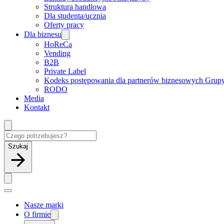
Struktura handlowa
Dla studenta/ucznia
Oferty pracy
Dla biznesu
HoReCa
Vending
B2B
Private Label
Kodeks postępowania dla partnerów biznesowych Grup
RODO
Media
Kontakt
Szukaj
Nasze marki
O firmie