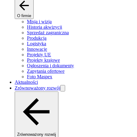
O firmie
Misja i wizja
Historia akwizycji
Sprzedaż zagraniczna
Produkcja
Logistyka
Innowacje
Projekty UE
Projekty krajowe
Ogłoszenia i dokumenty
Zapytania ofertowe
Foto Maspex
Aktualności
Zrównoważony rozwój
Zrównoważony rozwój