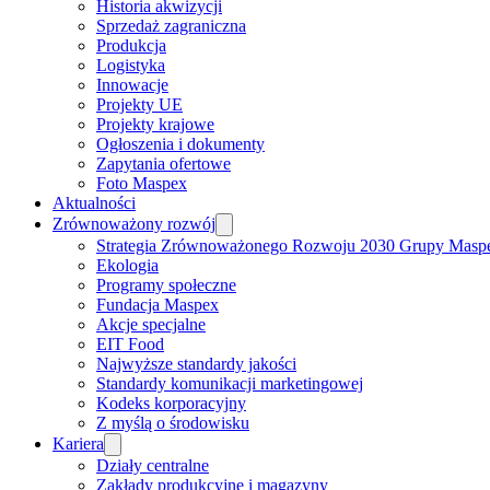
Historia akwizycji
Sprzedaż zagraniczna
Produkcja
Logistyka
Innowacje
Projekty UE
Projekty krajowe
Ogłoszenia i dokumenty
Zapytania ofertowe
Foto Maspex
Aktualności
Zrównoważony rozwój
Strategia Zrównoważonego Rozwoju 2030 Grupy Masp
Ekologia
Programy społeczne
Fundacja Maspex
Akcje specjalne
EIT Food
Najwyższe standardy jakości
Standardy komunikacji marketingowej
Kodeks korporacyjny
Z myślą o środowisku
Kariera
Działy centralne
Zakłady produkcyjne i magazyny