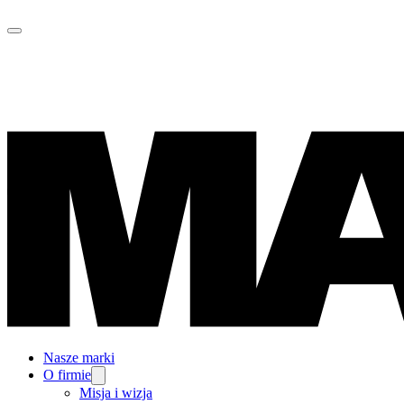
Nasze marki
O firmie
Misja i wizja