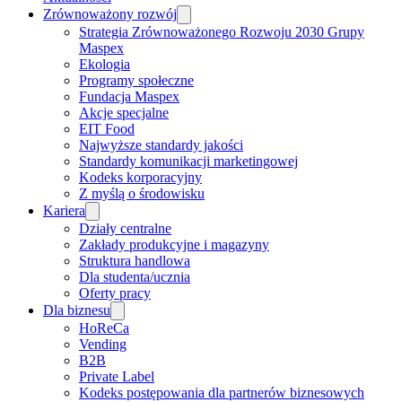
Zrównoważony rozwój
Strategia Zrównoważonego Rozwoju 2030 Grupy
Maspex
Ekologia
Programy społeczne
Fundacja Maspex
Akcje specjalne
EIT Food
Najwyższe standardy jakości
Standardy komunikacji marketingowej
Kodeks korporacyjny
Z myślą o środowisku
Kariera
Działy centralne
Zakłady produkcyjne i magazyny
Struktura handlowa
Dla studenta/ucznia
Oferty pracy
Dla biznesu
HoReCa
Vending
B2B
Private Label
Kodeks postępowania dla partnerów biznesowych