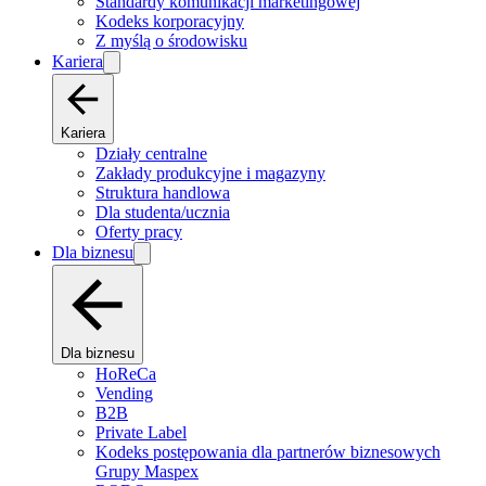
Standardy komunikacji marketingowej
Kodeks korporacyjny
Z myślą o środowisku
Kariera
Kariera
Działy centralne
Zakłady produkcyjne i magazyny
Struktura handlowa
Dla studenta/ucznia
Oferty pracy
Dla biznesu
Dla biznesu
HoReCa
Vending
B2B
Private Label
Kodeks postępowania dla partnerów biznesowych
Grupy Maspex