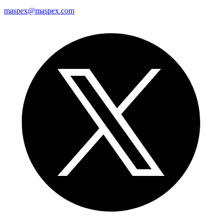
maspex@maspex.com