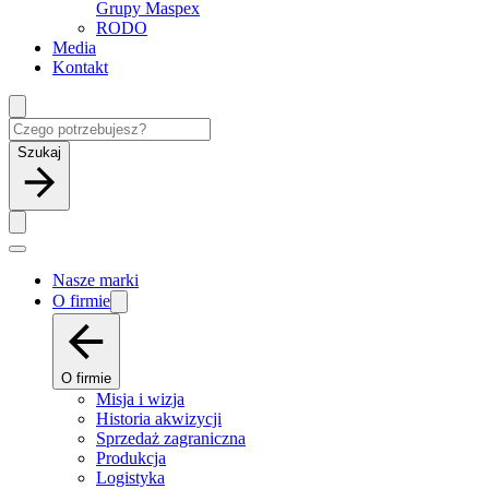
Grupy Maspex
RODO
Media
Kontakt
Szukaj
Nasze marki
O firmie
O firmie
Misja i wizja
Historia akwizycji
Sprzedaż zagraniczna
Produkcja
Logistyka