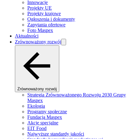
Innowacje
Projekty UE
Projekty krajowe
Ogłoszenia i dokumenty
Zapytania ofertowe
Foto Maspex
Aktualności
Zrównoważony rozwój
Zrównoważony rozwój
Strategia Zrównoważonego Rozwoju 2030 Grupy
Maspex
Ekologia
Programy społeczne
Fundacja Maspex
Akcje specjalne
EIT Food
Najwyższe standardy jakości