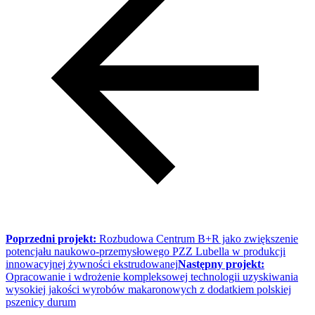
Poprzedni projekt:
Rozbudowa Centrum B+R jako zwiększenie
potencjału naukowo-przemysłowego PZZ Lubella w produkcji
innowacyjnej żywności ekstrudowanej
Następny projekt:
Opracowanie i wdrożenie kompleksowej technologii uzyskiwania
wysokiej jakości wyrobów makaronowych z dodatkiem polskiej
pszenicy durum