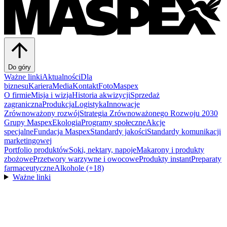
Do góry
Ważne linki
Aktualności
Dla
biznesu
Kariera
Media
Kontakt
FotoMaspex
O firmie
Misja i wizja
Historia akwizycji
Sprzedaż
zagraniczna
Produkcja
Logistyka
Innowacje
Zrównoważony rozwój
Strategia Zrównoważonego Rozwoju 2030
Grupy Maspex
Ekologia
Programy społeczne
Akcje
specjalne
Fundacja Maspex
Standardy jakości
Standardy komunikacji
marketingowej
Portfolio produktów
Soki, nektary, napoje
Makarony i produkty
zbożowe
Przetwory warzywne i owocowe
Produkty instant
Preparaty
farmaceutyczne
Alkohole (+18)
Ważne linki