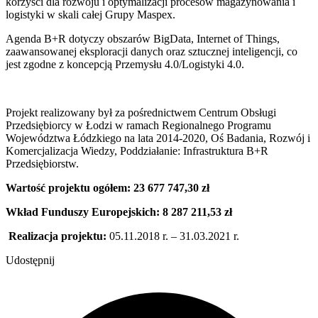
korzyści dla rozwoju i optymalizacji procesów magazynowania i
logistyki w skali całej Grupy Maspex.
Agenda B+R dotyczy obszarów BigData, Internet of Things,
zaawansowanej eksploracji danych oraz sztucznej inteligencji, co
jest zgodne z koncepcją Przemysłu 4.0/Logistyki 4.0.
Projekt realizowany był za pośrednictwem Centrum Obsługi
Przedsiębiorcy w Łodzi w ramach Regionalnego Programu
Województwa Łódzkiego na lata 2014-2020, Oś Badania, Rozwój i
Komercjalizacja Wiedzy, Poddziałanie: Infrastruktura B+R
Przedsiębiorstw.
Wartość projektu ogółem: 23 677 747,30 zł
Wkład Funduszy Europejskich: 8 287 211,53 zł
Realizacja projektu:
05.11.2018 r. – 31.03.2021 r.
Udostępnij