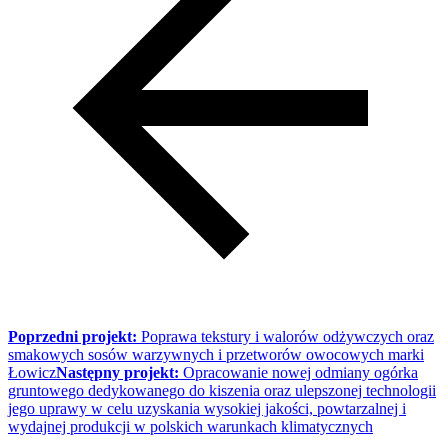
Poprzedni projekt:
Poprawa tekstury i walorów odżywczych oraz
smakowych sosów warzywnych i przetworów owocowych marki
Łowicz
Następny projekt:
Opracowanie nowej odmiany ogórka
gruntowego dedykowanego do kiszenia oraz ulepszonej technologii
jego uprawy w celu uzyskania wysokiej jakości, powtarzalnej i
wydajnej produkcji w polskich warunkach klimatycznych