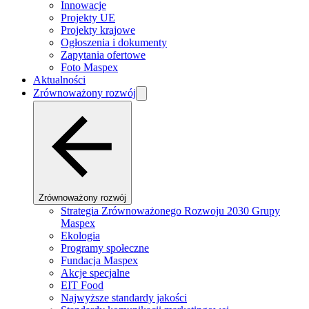
Innowacje
Projekty UE
Projekty krajowe
Ogłoszenia i dokumenty
Zapytania ofertowe
Foto Maspex
Aktualności
Zrównoważony rozwój
Zrównoważony rozwój
Strategia Zrównoważonego Rozwoju 2030 Grupy
Maspex
Ekologia
Programy społeczne
Fundacja Maspex
Akcje specjalne
EIT Food
Najwyższe standardy jakości