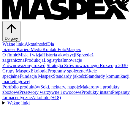
Do góry
Ważne linki
Aktualności
Dla
biznesu
Kariera
Media
Kontakt
FotoMaspex
O firmie
Misja i wizja
Historia akwizycji
Sprzedaż
zagraniczna
Produkcja
Logistyka
Innowacje
Zrównoważony rozwój
Strategia Zrównoważonego Rozwoju 2030
Grupy Maspex
Ekologia
Programy społeczne
Akcje
specjalne
Fundacja Maspex
Standardy jakości
Standardy komunikacji
marketingowej
Portfolio produktów
Soki, nektary, napoje
Makarony i produkty
zbożowe
Przetwory warzywne i owocowe
Produkty instant
Preparaty
farmaceutyczne
Alkohole (+18)
Ważne linki