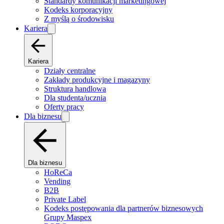
Standardy komunikacji marketingowej
Kodeks korporacyjny
Z myślą o środowisku
Kariera
Kariera
Działy centralne
Zakłady produkcyjne i magazyny
Struktura handlowa
Dla studenta/ucznia
Oferty pracy
Dla biznesu
Dla biznesu
HoReCa
Vending
B2B
Private Label
Kodeks postępowania dla partnerów biznesowych
Grupy Maspex