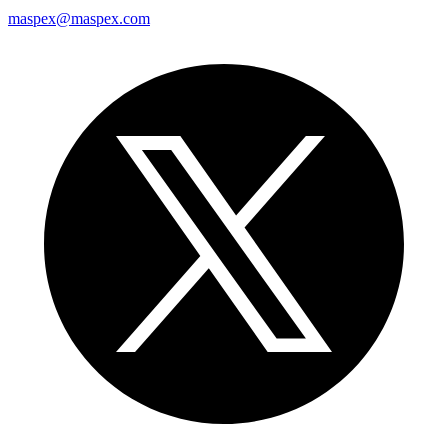
maspex@maspex.com