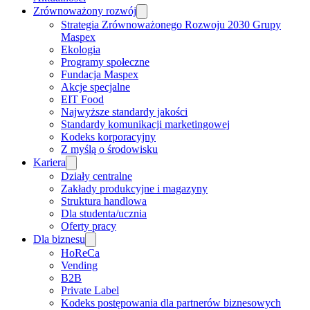
Zrównoważony rozwój
Strategia Zrównoważonego Rozwoju 2030 Grupy
Maspex
Ekologia
Programy społeczne
Fundacja Maspex
Akcje specjalne
EIT Food
Najwyższe standardy jakości
Standardy komunikacji marketingowej
Kodeks korporacyjny
Z myślą o środowisku
Kariera
Działy centralne
Zakłady produkcyjne i magazyny
Struktura handlowa
Dla studenta/ucznia
Oferty pracy
Dla biznesu
HoReCa
Vending
B2B
Private Label
Kodeks postępowania dla partnerów biznesowych