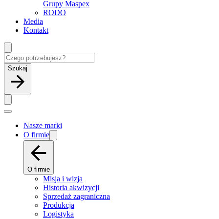
Grupy Maspex
RODO
Media
Kontakt
Szukaj
Nasze marki
O firmie
O firmie
Misja i wizja
Historia akwizycji
Sprzedaż zagraniczna
Produkcja
Logistyka