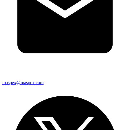
maspex@maspex.com