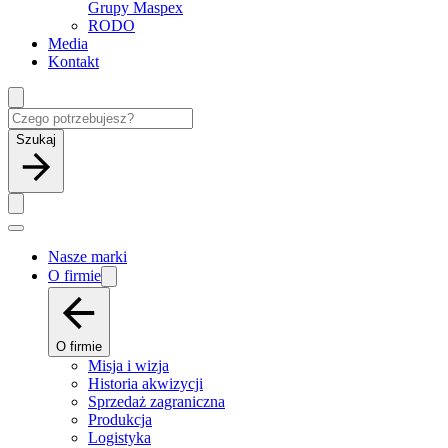
Grupy Maspex
RODO
Media
Kontakt
Szukaj
Nasze marki
O firmie
O firmie
Misja i wizja
Historia akwizycji
Sprzedaż zagraniczna
Produkcja
Logistyka