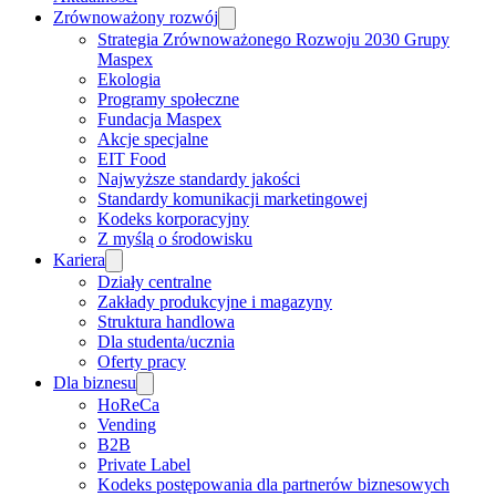
Zrównoważony rozwój
Strategia Zrównoważonego Rozwoju 2030 Grupy
Maspex
Ekologia
Programy społeczne
Fundacja Maspex
Akcje specjalne
EIT Food
Najwyższe standardy jakości
Standardy komunikacji marketingowej
Kodeks korporacyjny
Z myślą o środowisku
Kariera
Działy centralne
Zakłady produkcyjne i magazyny
Struktura handlowa
Dla studenta/ucznia
Oferty pracy
Dla biznesu
HoReCa
Vending
B2B
Private Label
Kodeks postępowania dla partnerów biznesowych