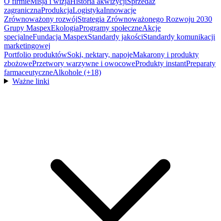
O firmie
Misja i wizja
Historia akwizycji
Sprzedaż
zagraniczna
Produkcja
Logistyka
Innowacje
Zrównoważony rozwój
Strategia Zrównoważonego Rozwoju 2030
Grupy Maspex
Ekologia
Programy społeczne
Akcje
specjalne
Fundacja Maspex
Standardy jakości
Standardy komunikacji
marketingowej
Portfolio produktów
Soki, nektary, napoje
Makarony i produkty
zbożowe
Przetwory warzywne i owocowe
Produkty instant
Preparaty
farmaceutyczne
Alkohole (+18)
Ważne linki