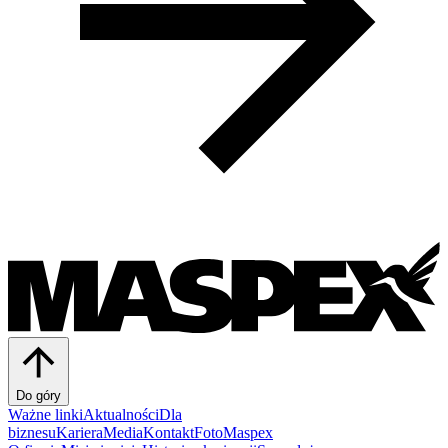
Do góry
Ważne linki
Aktualności
Dla
biznesu
Kariera
Media
Kontakt
FotoMaspex