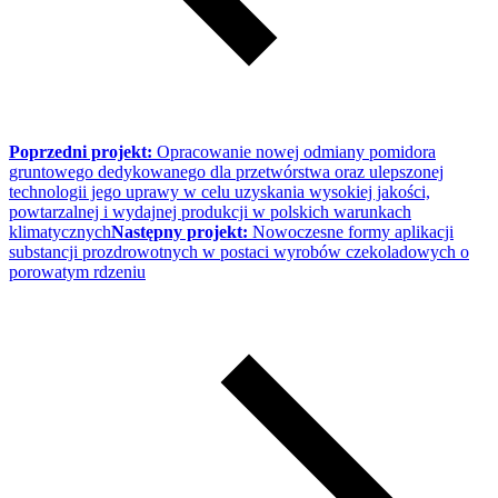
Poprzedni projekt:
Opracowanie nowej odmiany pomidora
gruntowego dedykowanego dla przetwórstwa oraz ulepszonej
technologii jego uprawy w celu uzyskania wysokiej jakości,
powtarzalnej i wydajnej produkcji w polskich warunkach
klimatycznych
Następny projekt:
Nowoczesne formy aplikacji
substancji prozdrowotnych w postaci wyrobów czekoladowych o
porowatym rdzeniu