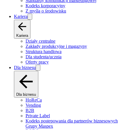
Standardy komunikacji marketingowej
Kodeks korporacyjny
Z myślą o środowisku
Kariera
Kariera
Działy centralne
Zakłady produkcyjne i magazyny
Struktura handlowa
Dla studenta/ucznia
Oferty pracy
Dla biznesu
Dla biznesu
HoReCa
Vending
B2B
Private Label
Kodeks postępowania dla partnerów biznesowych
Grupy Maspex