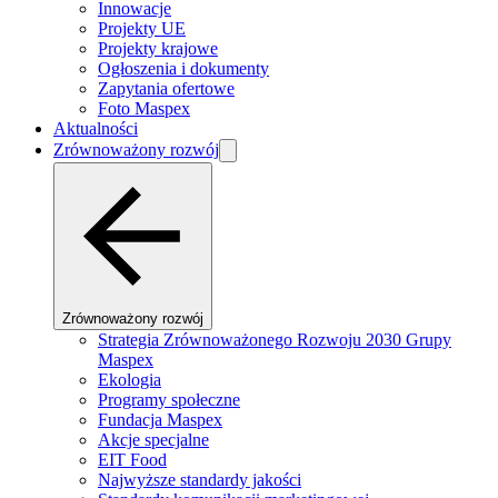
Innowacje
Projekty UE
Projekty krajowe
Ogłoszenia i dokumenty
Zapytania ofertowe
Foto Maspex
Aktualności
Zrównoważony rozwój
Zrównoważony rozwój
Strategia Zrównoważonego Rozwoju 2030 Grupy
Maspex
Ekologia
Programy społeczne
Fundacja Maspex
Akcje specjalne
EIT Food
Najwyższe standardy jakości