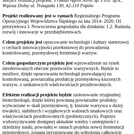
Miejsce realizacji projektu: Fruktus Agros Nova Sp. z o.o. Sp.k.,
Wąsosz Dolny ul. Traugutta 130, 42-110 Popów
Projekt realizowany jest w ramach
Regionalnego Programu
Operacyjnego Województwa Śląskiego na lata 2014- 2020, Oś
priorytetowa I. Nowoczesna gospodarka dla działania: 1.2. Badania,
rozwój i innowacje w przedsiębiorstwach.
Celem projektu jest
opracowanie technologii i kultury starterowej
o cechach innowacyjności przełomowej do prowadzenia
kontrolowanej, przemysłowej fermentacji warzyw.
Celem gospodarczym projektu jest
wprowadzenie na rynek
nieoferowanych obecnie przetworów warzywnych. Będzie to
możliwe, dzięki opracowaniu technologii pozwalającej na
kontrolowaną, powtarzalną produkcję przemysłową kiszonych
warzyw, o unikatowych właściwościach prozdrowotnych.
Efektem realizacji projektu będzie
zastosowanie oryginalnej
biotechnologii, dzięki której powstaną powtarzalne produkty,
wytwarzane w skali przemysłowej, tj. kiszone warzywa o dużej
trwałości, stabilnych i wyjątkowych walorach smakowych oraz
właściwościach prozdrowotnych (probiotycznych). Poprzez
wykorzystywanie dostępnej aktualnie wiedzy i umiejętności z
dziedziny nauki, powstałej w ramach projektu nowej fermentacji
przemysłowej, zostaną przygotowane do wdrożenia całkowicie