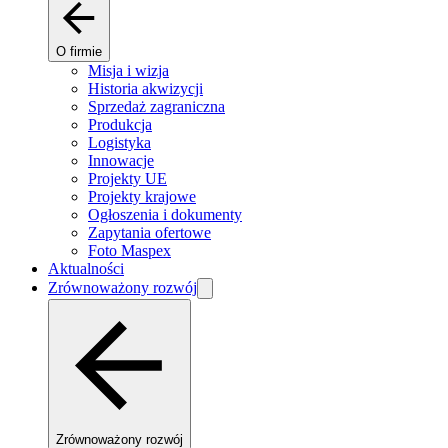
O firmie
Misja i wizja
Historia akwizycji
Sprzedaż zagraniczna
Produkcja
Logistyka
Innowacje
Projekty UE
Projekty krajowe
Ogłoszenia i dokumenty
Zapytania ofertowe
Foto Maspex
Aktualności
Zrównoważony rozwój
Zrównoważony rozwój