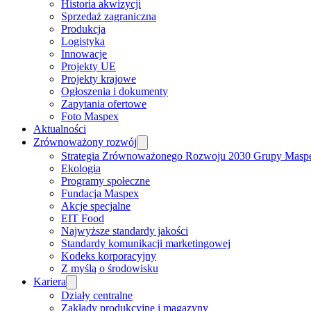
Historia akwizycji
Sprzedaż zagraniczna
Produkcja
Logistyka
Innowacje
Projekty UE
Projekty krajowe
Ogłoszenia i dokumenty
Zapytania ofertowe
Foto Maspex
Aktualności
Zrównoważony rozwój
Strategia Zrównoważonego Rozwoju 2030 Grupy Masp
Ekologia
Programy społeczne
Fundacja Maspex
Akcje specjalne
EIT Food
Najwyższe standardy jakości
Standardy komunikacji marketingowej
Kodeks korporacyjny
Z myślą o środowisku
Kariera
Działy centralne
Zakłady produkcyjne i magazyny