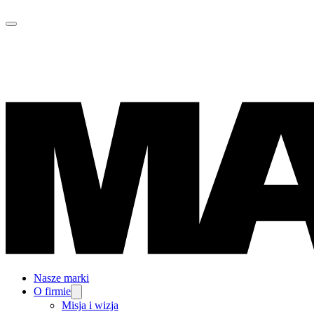
Nasze marki
O firmie
Misja i wizja