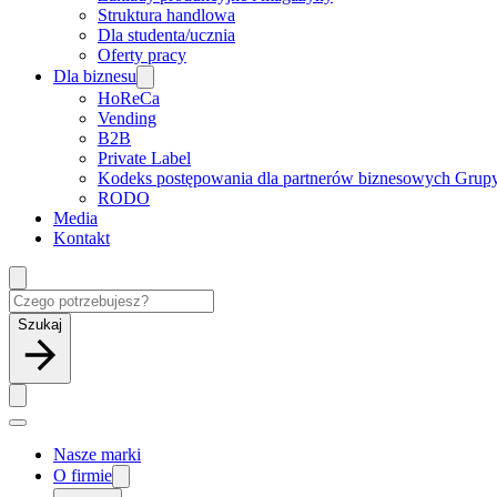
Struktura handlowa
Dla studenta/ucznia
Oferty pracy
Dla biznesu
HoReCa
Vending
B2B
Private Label
Kodeks postępowania dla partnerów biznesowych Grup
RODO
Media
Kontakt
Szukaj
Nasze marki
O firmie