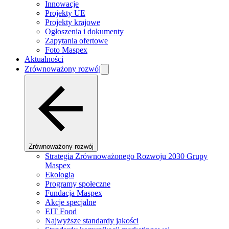
Innowacje
Projekty UE
Projekty krajowe
Ogłoszenia i dokumenty
Zapytania ofertowe
Foto Maspex
Aktualności
Zrównoważony rozwój
Zrównoważony rozwój
Strategia Zrównoważonego Rozwoju 2030 Grupy
Maspex
Ekologia
Programy społeczne
Fundacja Maspex
Akcje specjalne
EIT Food
Najwyższe standardy jakości