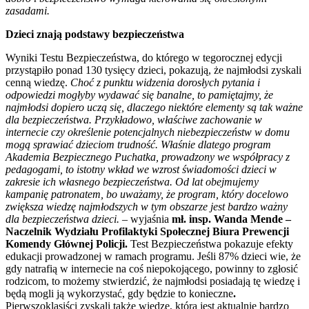
zasadami.
Dzieci znają podstawy bezpieczeństwa
Wyniki Testu Bezpieczeństwa, do którego w tegorocznej edycji
przystąpiło ponad 130 tysięcy dzieci, pokazują, że najmłodsi zyskali
cenną wiedzę.
Choć z punktu widzenia dorosłych pytania i
odpowiedzi mogłyby wydawać się banalne, to pamiętajmy, że
najmłodsi dopiero uczą się, dlaczego niektóre elementy są tak ważne
dla bezpieczeństwa. Przykładowo, właściwe zachowanie w
internecie czy określenie potencjalnych niebezpieczeństw w domu
mogą sprawiać dzieciom trudność. Właśnie dlatego program
Akademia Bezpiecznego Puchatka, prowadzony we współpracy z
pedagogami, to istotny wkład we wzrost świadomości dzieci w
zakresie ich własnego bezpieczeństwa. Od lat obejmujemy
kampanię patronatem, bo uważamy, że program, który docelowo
zwiększa wiedzę najmłodszych w tym obszarze jest bardzo ważny
dla bezpieczeństwa dzieci.
– wyjaśnia
mł. insp. Wanda Mende –
Naczelnik Wydziału Profilaktyki Społecznej Biura Prewencji
Komendy Głównej Policji.
Test Bezpieczeństwa pokazuje efekty
edukacji prowadzonej w ramach programu. Jeśli 87% dzieci wie, że
gdy natrafią w internecie na coś niepokojącego, powinny to zgłosić
rodzicom, to możemy stwierdzić, że najmłodsi posiadają tę wiedzę i
będą mogli ją wykorzystać, gdy będzie to konieczne
.
Pierwszoklasiści zyskali także wiedzę, która jest aktualnie bardzo