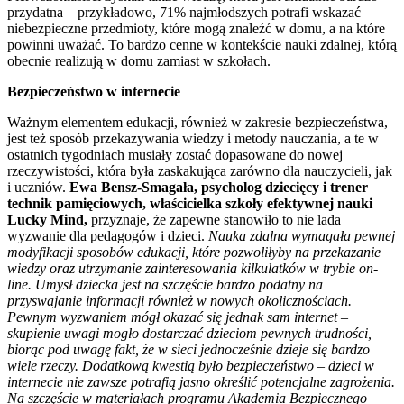
przydatna – przykładowo, 71% najmłodszych potrafi wskazać
niebezpieczne przedmioty, które mogą znaleźć w domu, a na które
powinni uważać. To bardzo cenne w kontekście nauki zdalnej, którą
obecnie realizują w domu zamiast w szkołach.
Bezpieczeństwo w internecie
Ważnym elementem edukacji, również w zakresie bezpieczeństwa,
jest też sposób przekazywania wiedzy i metody nauczania, a te w
ostatnich tygodniach musiały zostać dopasowane do nowej
rzeczywistości, która była zaskakująca zarówno dla nauczycieli, jak
i uczniów.
Ewa Bensz-Smagała, psycholog dziecięcy i trener
technik pamięciowych, właścicielka szkoły efektywnej nauki
Lucky Mind,
przyznaje, że zapewne stanowiło to nie lada
wyzwanie dla pedagogów i dzieci.
Nauka zdalna wymagała pewnej
modyfikacji sposobów edukacji, które pozwoliłyby na przekazanie
wiedzy oraz utrzymanie zainteresowania kilkulatków w trybie on-
line. Umysł dziecka jest na szczęście bardzo podatny na
przyswajanie informacji również w nowych okolicznościach.
Pewnym wyzwaniem mógł okazać się jednak sam internet –
skupienie uwagi mogło dostarczać dzieciom pewnych trudności,
biorąc pod uwagę fakt, że w sieci jednocześnie dzieje się bardzo
wiele rzeczy. Dodatkową kwestią było bezpieczeństwo – dzieci w
internecie nie zawsze potrafią jasno określić potencjalne zagrożenia.
Na szczęście w materiałach programu Akademia Bezpiecznego