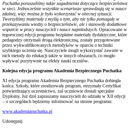
Puchatka poruszaliśmy także zagadnienia dotyczące bezpieczeństwa
w sieci. Jednocześnie wszystkie scenariusze sprawdzają się w nauce
zdalnej, więc można je było wykorzystać w obecnej sytuacji.
Tworzyliśmy materiały z myślą o tym, aby nie tylko pomagały w
przekazywaniu wiedzy o bezpieczeństwie, ale i stanowiły dodatkowe
wsparcie w pracy nauczycieli i nauce najmłodszych.
Opracowane w
tegorocznej edycji programu bezpłatne materiały dydaktyczne, które
pedagodzy otrzymali drogą elektroniczną, zostały przygotowane
przez wykwalifikowanych metodyków w oparciu o techniki
szybkiego uczenia się. Nauczyciele mogli wykorzystać zawarte w
nich metody do edukacji także w innych obszarach, co mogło
wpływać pozytywnie na efekty nauki uczniów.
Kolejna edycja programu Akademia Bezpiecznego Puchatka
XI edycja programu Akademia Bezpiecznego Puchatka dobiegła
końca. Szkoły, które zrealizowały program, otrzymały Certyfikat
potwierdzający uczestnictwo, zaś uczniowie dostali specjalne
Dyplomy. Już dziś zapraszamy nauczycieli do udziału w XII edycji
– o szczegółach będziemy informować na stronie programu:
www.akademiapuchatka.pl
Udostępnij