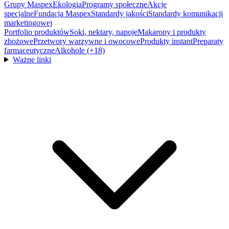
Grupy Maspex
Ekologia
Programy społeczne
Akcje
specjalne
Fundacja Maspex
Standardy jakości
Standardy komunikacji
marketingowej
Portfolio produktów
Soki, nektary, napoje
Makarony i produkty
zbożowe
Przetwory warzywne i owocowe
Produkty instant
Preparaty
farmaceutyczne
Alkohole (+18)
Ważne linki