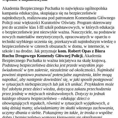
Akademia Bezpiecznego Puchatka to największa ogólnopolska
kampania edukacyjna, skupiająca się na bezpieczeństwie
najmłodszych, realizowana pod patronatem Komendanta Głównego
Policji oraz większości Kuratoriów Oświaty. Program skierowany
jest do uczniów klas I-III szkół podstawowych, w których edukacja
o bezpieczeństwie jest niezwykle ważna. Nauczyciele, na podstawie
nowych materiałów merytorycznych, opracowanych w oparciu o
techniki szybkiego uczenia się, przekazywali najmłodszym wiedzę o
bezpieczeństwie w czterech obszarach: w domu, w internecie, w
szkole i na drodze.
Jak przyznaje
kom. Robert Opas z Biura
Ruchu Drogowego Komendy Głównej Policji
, Akademia
Bezpiecznego Puchatka to ważna inicjatywa na skalę krajową.
Podstawą bezpieczeństwa dziecka jest przede wszystkim jego
świadomość w tym zakresie, niezależnie od okoliczności. Najmłodsi
powinni stopniowo poznawać potencjalne zagrożenia, które mogą
napotkać, aby następnie dowiedzieć się, w jaki sposób postępować
w sytuacjach niebezpiecznych lub jak ich unikać. Przykładem może
być zdobyta przez dzieci wiedza, dotycząca zakazu przechodzenia
przez jezdnię w miejscach niedozwolonych. Dotyczy to jednak
każdego obszaru bezpieczeństwa – edukując dzieci o
obowiązujących regułach, również w sytuacjach wyjątkowych, a
taką dzisiaj mamy, uświadamiamy im skutki własnego zachowania,
uczymy dbania o siebie. Pokazujemy im także, że troska o wspólne
dobro i bezpieczeństwo wymaga kierowania się określonymi