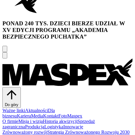
PONAD 240 TYS. DZIECI BIERZE UDZIAŁ W
XV EDYCJI PROGRAMU „AKADEMIA
BEZPIECZNEGO PUCHATKA”
Do góry
Ważne linki
Aktualności
Dla
biznesu
Kariera
Media
Kontakt
FotoMaspex
O firmie
Misja i wizja
Historia akwizycji
Sprzedaż
zagraniczna
Produkcja
Logistyka
Innowacje
Zrównoważony rozwój
Strategia Zrównoważonego Rozwoju 2030