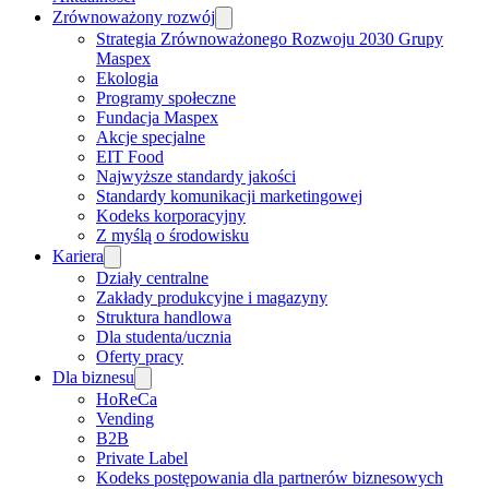
Zrównoważony rozwój
Strategia Zrównoważonego Rozwoju 2030 Grupy
Maspex
Ekologia
Programy społeczne
Fundacja Maspex
Akcje specjalne
EIT Food
Najwyższe standardy jakości
Standardy komunikacji marketingowej
Kodeks korporacyjny
Z myślą o środowisku
Kariera
Działy centralne
Zakłady produkcyjne i magazyny
Struktura handlowa
Dla studenta/ucznia
Oferty pracy
Dla biznesu
HoReCa
Vending
B2B
Private Label
Kodeks postępowania dla partnerów biznesowych