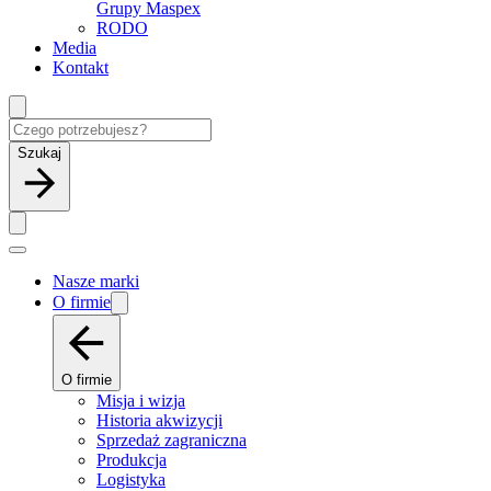
Grupy Maspex
RODO
Media
Kontakt
Szukaj
Nasze marki
O firmie
O firmie
Misja i wizja
Historia akwizycji
Sprzedaż zagraniczna
Produkcja
Logistyka