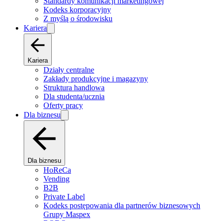
Standardy komunikacji marketingowej
Kodeks korporacyjny
Z myślą o środowisku
Kariera
Kariera
Działy centralne
Zakłady produkcyjne i magazyny
Struktura handlowa
Dla studenta/ucznia
Oferty pracy
Dla biznesu
Dla biznesu
HoReCa
Vending
B2B
Private Label
Kodeks postępowania dla partnerów biznesowych
Grupy Maspex